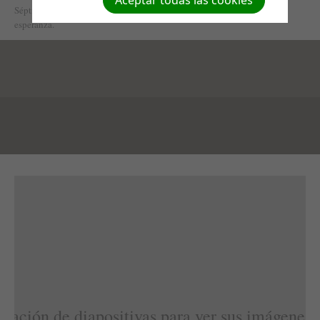
Aceptar todas las cookies
Séptimo Día en Venezuela. Desde 1996, una Señal que lleva vida y
esperanza.
tación de diapositivas para ver sus imágenes 